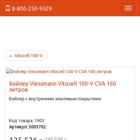
8-800-250-9329
{Нави
←
Vitocell 100-V
Бойлер Viessmann Vitocell 100-V CVA 160
литров
Бойлер с внутренним эмалевым покрытием
Код товара: 1903
Артикул: 3003702
147 598
p