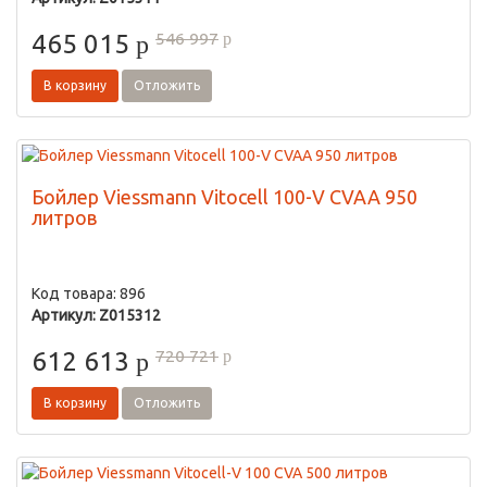
546 997
465 015
p
p
В корзину
Отложить
Бойлер Viessmann Vitocell 100-V CVAA 950
литров
Код товара: 896
Артикул: Z015312
720 721
612 613
p
p
В корзину
Отложить