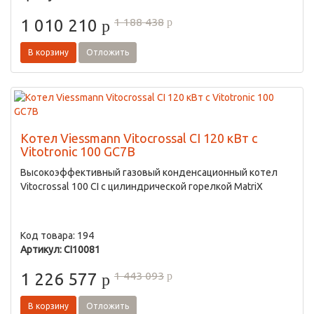
1 188 438
1 010 210
p
p
В корзину
Отложить
Котел Viessmann Vitocrossal CI 120 кВт с
Vitotronic 100 GC7B
Высокоэффективный газовый конденсационный котел
Vitocrossal 100 CI с цилиндрической горелкой MatriX
Код товара: 194
Артикул: CI10081
1 443 093
1 226 577
p
p
В корзину
Отложить