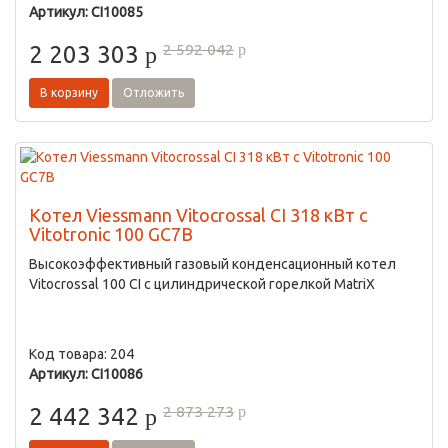
Артикул: CI10085
2 592 042
2 203 303
p
p
В корзину
Отложить
Котел Viessmann Vitocrossal CI 318 кВт с
Vitotronic 100 GC7B
Высокоэффективный газовый конденсационный котел
Vitocrossal 100 CI с цилиндрической горелкой MatriX
Код товара: 204
Артикул: CI10086
2 873 273
2 442 342
p
p