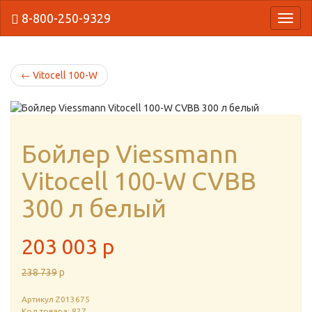
8-800-250-9329
{Нави
←
Vitocell 100-W
Бойлер Viessmann
Vitocell 100-W CVBB
300 л белый
203 003
p
238 739
p
Артикул
Z013675
Код товара: 827