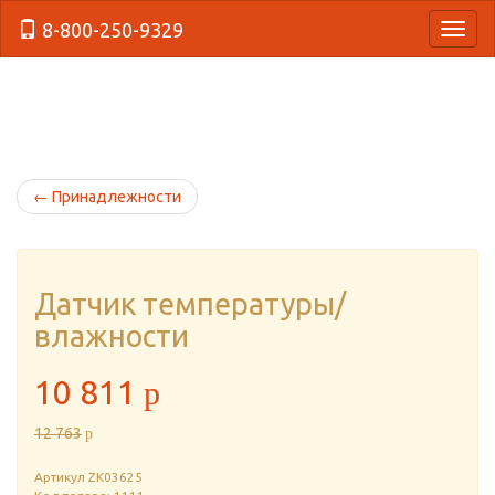
8-800-250-9329
{Нави
←
Принадлежности
Датчик температуры/
влажности
10 811
p
12 763
p
Артикул
ZK03625