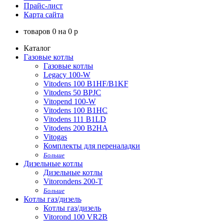
Прайс-лист
Карта сайта
товаров
0
на
0
p
Каталог
Газовые котлы
Газовые котлы
Legacy 100-W
Vitodens 100 B1HF/B1KF
Vitodens 50 BPJC
Vitopend 100-W
Vitodens 100 B1HC
Vitodens 111 B1LD
Vitodens 200 B2HA
Vitogas
Комплекты для переналадки
Больше
Дизельные котлы
Дизельные котлы
Vitorondens 200-T
Больше
Котлы газ/дизель
Котлы газ/дизель
Vitorond 100 VR2B