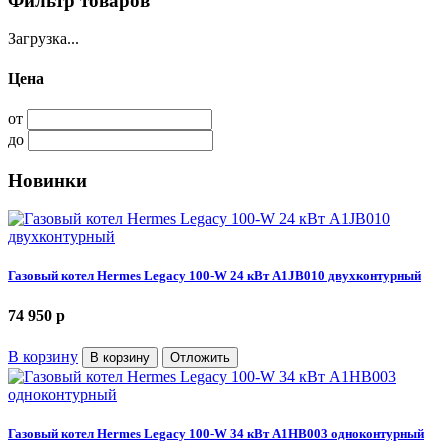
Фильтр товаров
Загрузка...
Цена
от
до
Новинки
Газовый котел Hermes Legacy 100-W 24 кВт A1JB010 двухконтурный
74 950
p
В корзину
В корзину
Отложить
Газовый котел Hermes Legacy 100-W 34 кВт A1HB003 одноконтурный