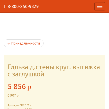
8-800-250-9329
{Нави
←
Принадлежности
Гильза д.стены круг. вытяжка
с заглушкой
5 856
p
6 907
p
Артикул
ZK02717