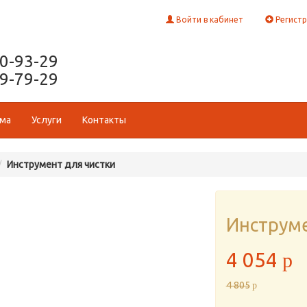
Войти в кабинет
Регистр
50-93-29
29-79-29
ома
Услуги
Контакты
Инструмент для чистки
Инструме
4 054
p
4 805
p