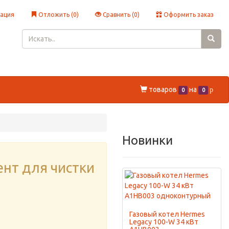
ация
Отложить (
0
)
Сравнить (
0
)
Оформить заказ
товаров
на
p
0
0
Новинки
нт для чистки
Газовый котел Hermes
Legacy 100-W 34 кВт