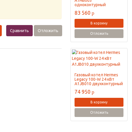
A1HB003
одноконтурный
83 560
p
В корзину
Сравнить
Отложить
Отложить
Газовый котел Hermes
Legacy 100-W 24 кВт
A1JB010 двухконтурный
74 950
p
В корзину
Отложить