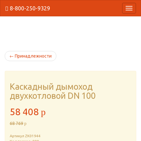
8-800-250-9329
{Нави
←
Принадлежности
Каскадный дымоход
двухкотловой DN 100
58 408
p
68 769
p
Артикул
ZK01944