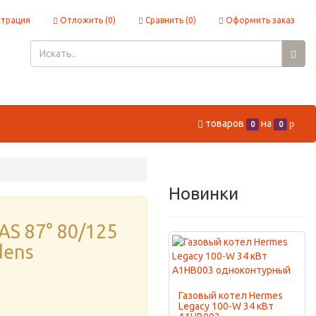
страция
Отложить (
0
)
Сравнить (
0
)
Оформить заказ
товаров
на
p
0
0
Новинки
AS 87° 80/125
dens
Газовый котел Hermes
Legacy 100-W 34 кВт