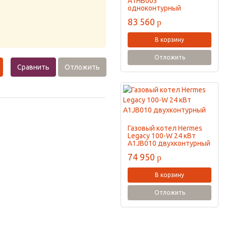
A1HB003
одноконтурный
83 560
p
В корзину
Отложить
Сравнить
Отложить
Газовый котел Hermes
Legacy 100-W 24 кВт
A1JB010 двухконтурный
74 950
p
В корзину
Отложить