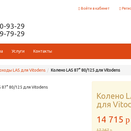
Войти в кабинет
Реги
50-93-29
29-79-29
ма
Услуги
Контакты
ходы LAS для Vitodens
Колено LAS 87° 80/125 для Vitodens
Колено L
для Vito
14 715
p
17 267
p