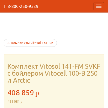
8-800-250-9329
{Нави
←
Комплекты Vitosol 141-FM
Комплект Vitosol 141-FM SVKF
с бойлером Vitocell 100-B 250
л Arctic
408 859
p
481 081
p