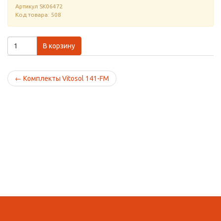
Артикул
SK06472
Код товара: 508
В корзину
←
Комплекты Vitosol 141-FM
Домой
Кабинет
Корзина
Поиск
Вид