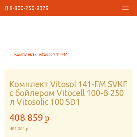
8-800-250-9329
{Нави
←
Комплекты Vitosol 141-FM
Комплект Vitosol 141-FM SVKF
с бойлером Vitocell 100-B 250
л Vitosolic 100 SD1
408 859
p
481 081
p