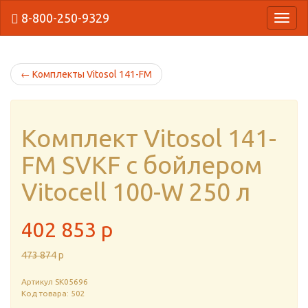
8-800-250-9329
{Нави
←
Комплекты Vitosol 141-FM
Комплект Vitosol 141-
FM SVKF с бойлером
Vitocell 100-W 250 л
402 853
p
473 874
p
Артикул
SK05696
Код товара: 502