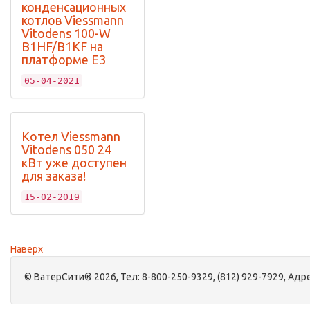
конденсационных
котлов Viessmann
Vitodens 100-W
B1HF/B1KF на
платформе Е3
05-04-2021
Котел Viessmann
Vitodens 050 24
кВт уже доступен
для заказа!
15-02-2019
Наверх
©
ВатерСити®
2026, Тел:
8-800-250-9329, (812) 929-7929
,
Адре