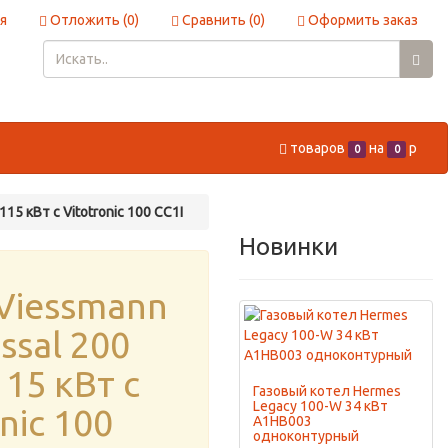
я
Отложить (
0
)
Сравнить (
0
)
Оформить заказ
товаров
на
p
0
0
15 кВт с Vitotronic 100 CC1I
Новинки
Viessmann
ssal 200
15 кВт с
Газовый котел Hermes
Legacy 100-W 34 кВт
nic 100
A1HB003
одноконтурный