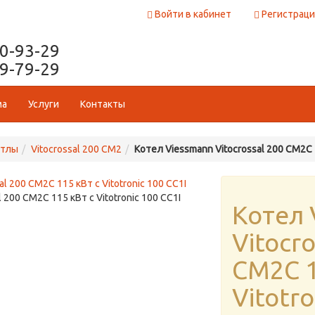
Войти в кабинет
Регистраци
50-93-29
29-79-29
ма
Услуги
Контакты
отлы
Vitocrossal 200 CM2
Котел Viessmann Vitocrossal 200 CM2C 1
 200 CM2C 115 кВт с Vitotronic 100 CC1I
Котел 
Vitocro
CM2C 1
Vitotro