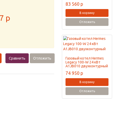
83 560
p
В корзину
7
p
Отложить
Сравнить
Отложить
Газовый котел Hermes
Legacy 100-W 24 кВт
A1JB010 двухконтурный
74 950
p
В корзину
Отложить