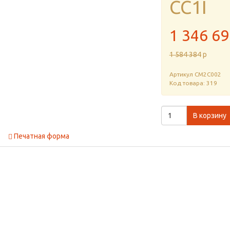
CC1I
1 346 69
1 584 384
p
Артикул
CM2C002
Код товара: 319
В корзину
Печатная форма