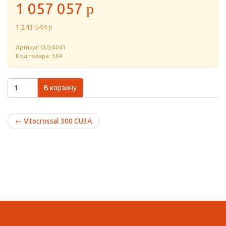
1 057 057
p
1 243 544
p
Артикул
CU3A041
Код товара: 364
В корзину
←
Vitocrossal 300 CU3A
Домой
Кабинет
Корзина
Поиск
Вид