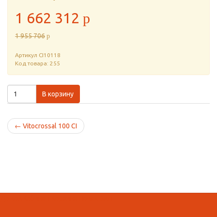
1 662 312
p
1 955 706
p
Артикул
CI10118
Код товара: 255
В корзину
←
Vitocrossal 100 CI
Домой
Кабинет
Корзина
Поиск
Вид