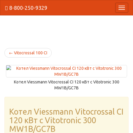
8-800-250-9329
{Нави
←
Vitocrossal 100 CI
Котел Viessmann Vitocrossal CI 120 кВт с Vitotronic 300
MW1B/GC7B
Котел Viessmann Vitocrossal CI
120 кВт с Vitotronic 300
MW1B/GC7B