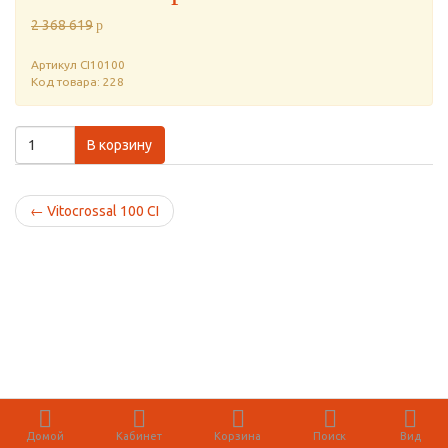
2 368 619
p
Артикул
CI10100
Код товара: 228
В корзину
←
Vitocrossal 100 CI
Домой
Кабинет
Корзина
Поиск
Вид