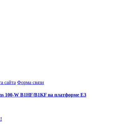
а сайта
Форма связи
ens 100-W B1HF/B1KF на платформе Е3
!