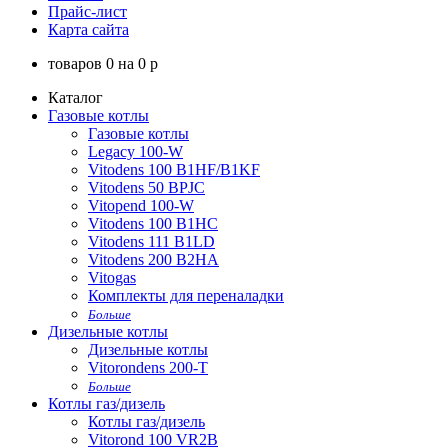
Прайс-лист
Карта сайта
товаров
0
на
0
p
Каталог
Газовые котлы
Газовые котлы
Legacy 100-W
Vitodens 100 B1HF/B1KF
Vitodens 50 BPJC
Vitopend 100-W
Vitodens 100 B1HC
Vitodens 111 B1LD
Vitodens 200 B2HA
Vitogas
Комплекты для переналадки
Больше
Дизельные котлы
Дизельные котлы
Vitorondens 200-T
Больше
Котлы газ/дизель
Котлы газ/дизель
Vitorond 100 VR2B