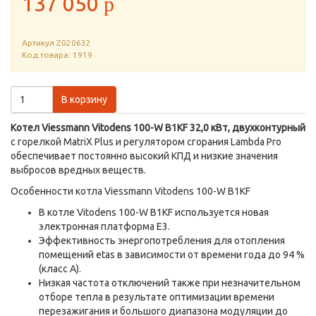
137 050
p
Артикул
Z020632
Код товара: 1919
В корзину
Котел Viessmann Vitodens 100-W B1KF 32,0 кВт, двухконтурный
с горелкой MatriX Plus и регулятором сгорания Lambda Pro
обеспечивает постоянно высокий КПД и низкие значения
выбросов вредных веществ.
Особенности котла Viessmann Vitodens 100-W B1KF
В котле Vitodens 100-W B1KF используется новая
электронная платформа E3.
Эффективность энергопотребления для отопления
помещений etas в зависимости от времени года до 94 %
(класс A).
Низкая частота отключений также при незначительном
отборе тепла в результате оптимизации времени
перезажигания и большого диапазона модуляции до