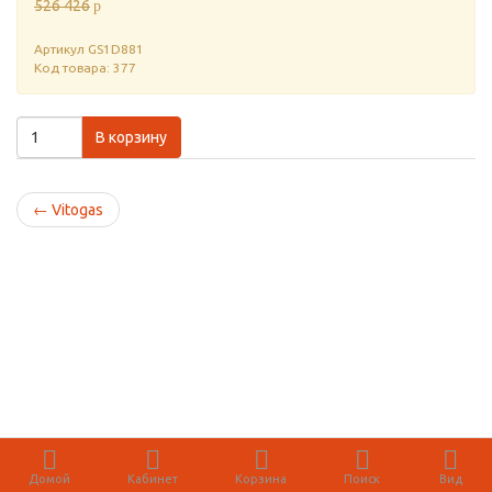
526 426
p
Артикул
GS1D881
Код товара: 377
В корзину
←
Vitogas
Домой
Кабинет
Корзина
Поиск
Вид