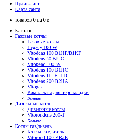
Прайс-лист
Карта сайта
товаров
0
на
0
p
Каталог
Газовые котлы
Газовые котлы
Legacy 100-W
Vitodens 100 B1HF/B1KF
Vitodens 50 BPJC
Vitopend 100-W
Vitodens 100 B1HC
Vitodens 111 B1LD
Vitodens 200 B2HA
Vitogas
Комплекты для переналадки
Больше
Дизельные котлы
Дизельные котлы
Vitorondens 200-T
Больше
Котлы газ/дизель
Котлы газ/дизель
Vitorond 100 VR2B