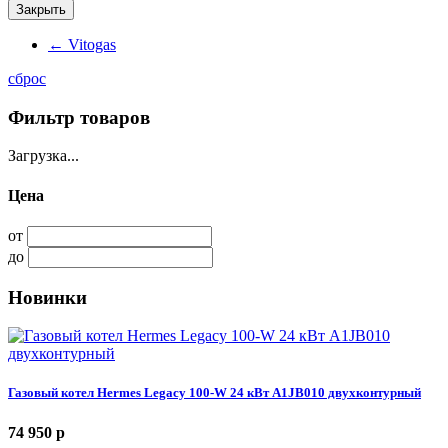
Закрыть
←
Vitogas
сброс
Фильтр товаров
Загрузка...
Цена
от
до
Новинки
Газовый котел Hermes Legacy 100-W 24 кВт A1JB010 двухконтурный
74 950
p