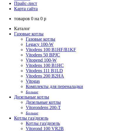
Прайс-лист
Карта сайта
товаров
0
на
0
p
Каталог
Газовые котлы
Газовые котлы
Legacy 100-W
Vitodens 100 B1HF/B1KF
Vitodens 50 BPJC
Vitopend 100-W
Vitodens 100 B1HC
Vitodens 111 B1LD
Vitodens 200 B2HA
Vitogas
Комплекты для переналадки
Больше
Дизельные котлы
Дизельные котлы
Vitorondens 200-T
Больше
Котлы газ/дизель
Котлы газ/дизель
Vitorond 100 VR2B