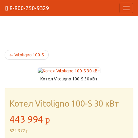
8-800-250-9329
{Нави
←
Vitoligno 100-S
Котел Vitoligno 100-S 30 кВт
Котел Vitoligno 100-S 30 кВт
443 994
p
522 372
p