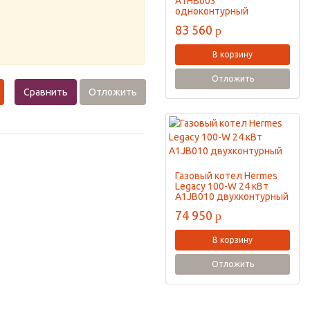
A1HB003
одноконтурный
83 560
p
В корзину
Отложить
Сравнить
Отложить
Газовый котел Hermes
Legacy 100-W 24 кВт
A1JB010 двухконтурный
74 950
p
В корзину
Отложить