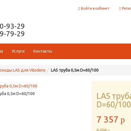
Войти в кабинет
Реги
50-93-29
29-79-29
ма
Услуги
Контакты
ходы LAS для Vitodens
LAS труба 0,5м D=60/100
уба 0,5м D=60/100
LAS труб
D=60/100
7 357
p
8 709
p