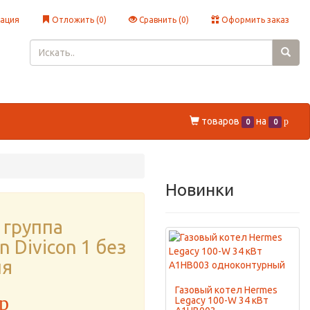
ация
Отложить (
0
)
Сравнить (
0
)
Оформить заказ
товаров
на
p
0
0
Новинки
 группа
 Divicon 1 без
ля
Газовый котел Hermes
p
Legacy 100-W 34 кВт