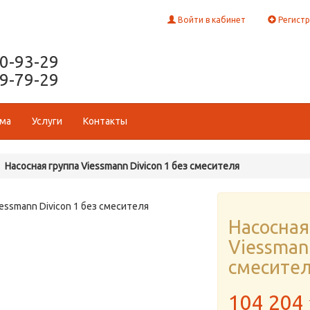
Войти в кабинет
Регистр
50-93-29
29-79-29
ома
Услуги
Контакты
Насосная группа Viessmann Divicon 1 без смесителя
Насосная
Viessmann
смесите
104 204