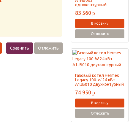
A1HB003
одноконтурный
83 560
p
В корзину
Отложить
Сравнить
Отложить
Газовый котел Hermes
Legacy 100-W 24 кВт
A1JB010 двухконтурный
74 950
p
В корзину
Отложить