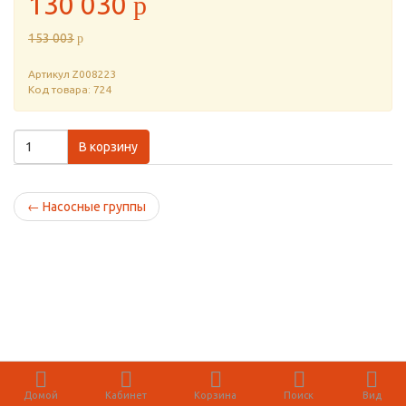
130 030
p
153 003
p
Артикул
Z008223
Код товара: 724
В корзину
←
Насосные группы
Домой
Кабинет
Корзина
Поиск
Вид