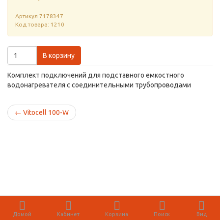
Артикул
7178347
Код товара: 1210
В корзину
Комплект подключений для подставного емкостного
водонагревателя с соединительными трубопроводами
←
Vitocell 100-W
Домой
Кабинет
Корзина
Поиск
Вид