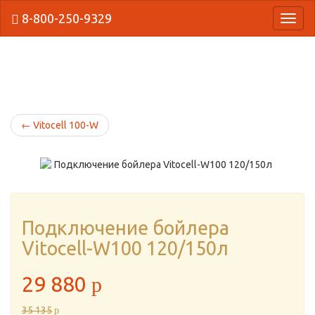
8-800-250-9329
{Нави
←
Vitocell 100-W
Подключение бойлера
Vitocell-W100 120/150л
29 880
p
35 135
p