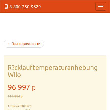
8-800-250-9329
{Нави
←
Принадлежности
R?cklauftemperaturanhebung
Wilo
96 997
p
114 114
p
Артикул
ZK00929