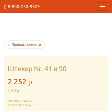
8-800-250-9329
{Нави
←
Принадлежности
Штекер Nr. 41 и 90
2 252
p
2 703
p
Артикул
7408790
Код товара: 1563