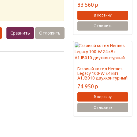
83 560
p
В корзину
Отложить
Сравнить
Отложить
Газовый котел Hermes
Legacy 100-W 24 кВт
A1JB010 двухконтурный
74 950
p
В корзину
Отложить