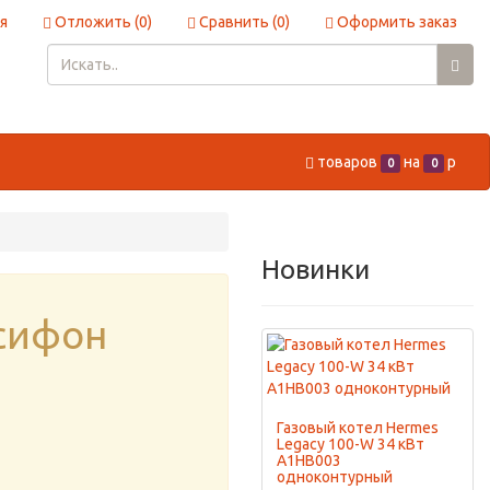
я
Отложить (
0
)
Сравнить (
0
)
Оформить заказ
товаров
на
p
0
0
Новинки
сифон
Газовый котел Hermes
Legacy 100-W 34 кВт
A1HB003
одноконтурный