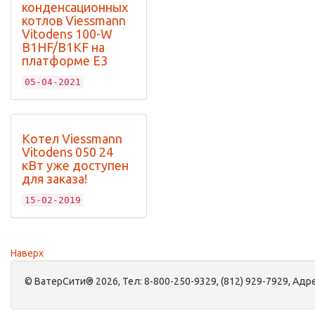
конденсационных
котлов Viessmann
Vitodens 100-W
B1HF/B1KF на
платформе Е3
05-04-2021
Котел Viessmann
Vitodens 050 24
кВт уже доступен
для заказа!
15-02-2019
Наверх
©
ВатерСити®
2026, Тел:
8-800-250-9329, (812) 929-7929
,
Адре