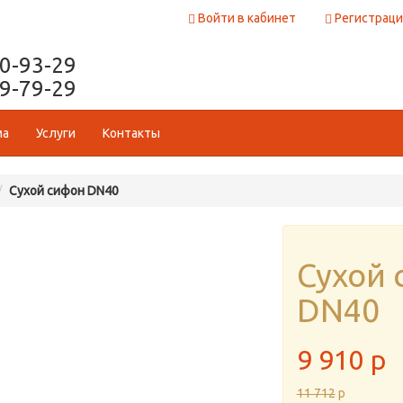
Войти в кабинет
Регистраци
50-93-29
29-79-29
ма
Услуги
Контакты
Сухой сифон DN40
Сухой 
DN40
9 910
p
11 712
p