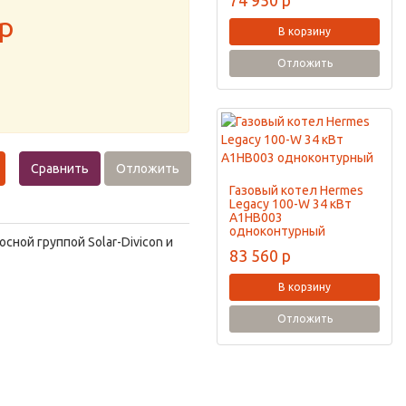
74 950
p
p
В корзину
Отложить
Сравнить
Отложить
Газовый котел Hermes
Legacy 100-W 34 кВт
A1HB003
одноконтурный
сной группой Solar-Divicon и
83 560
p
В корзину
Отложить