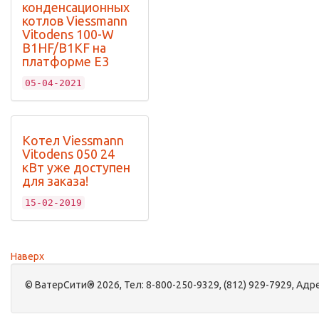
конденсационных
котлов Viessmann
Vitodens 100-W
B1HF/B1KF на
платформе Е3
05-04-2021
Котел Viessmann
Vitodens 050 24
кВт уже доступен
для заказа!
15-02-2019
Наверх
©
ВатерСити®
2026, Тел:
8-800-250-9329, (812) 929-7929
,
Адре