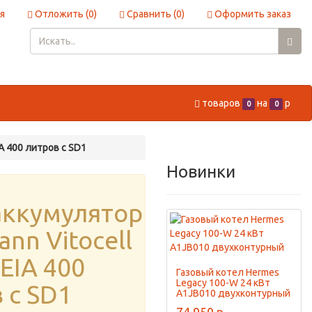
я
Отложить (
0
)
Сравнить (
0
)
Оформить заказ
товаров
на
p
0
0
A 400 литров с SD1
Новинки
аккумулятор
ann Vitocell
SEIA 400
Газовый котел Hermes
Legacy 100-W 24 кВт
 с SD1
A1JB010 двухконтурный