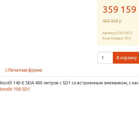
359 159
422 523
p
Артикул
Z013632
Код товара: 812
В корзину
Печатная форма
ocell 140-E SEIA 400 литров с SD1 со встроенным змеевиком, c насо
tosolic 100 SD1