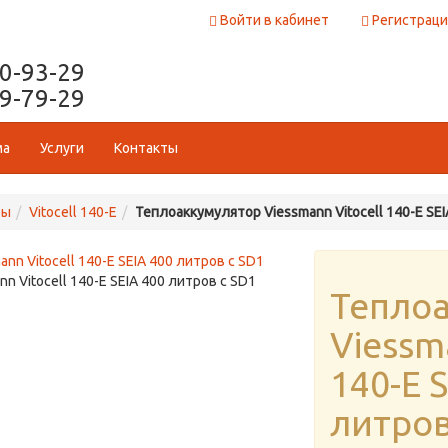
Войти в кабинет
Регистраци
50-93-29
29-79-29
ма
Услуги
Контакты
ры
Vitocell 140-E
Теплоаккумулятор Viessmann Vitocell 140-E SEI
 Vitocell 140-E SEIA 400 литров с SD1
Тепло
Viessm
140-E 
литров