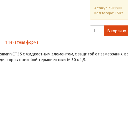
Артикул
7501900
Код товара: 1589
В корзину
Печатная форма
ssmann ET35 с жидкостным элементом, с защитой от замерзания, в
иаторов с резьбой термовентиля М 30 х 1,5.