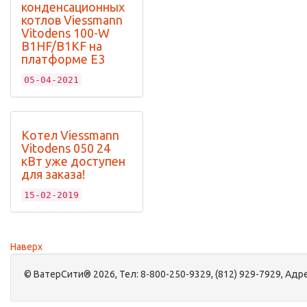
конденсационных
котлов Viessmann
Vitodens 100-W
B1HF/B1KF на
платформе Е3
05-04-2021
Котел Viessmann
Vitodens 050 24
кВт уже доступен
для заказа!
15-02-2019
Наверх
©
ВатерСити®
2026, Тел:
8-800-250-9329, (812) 929-7929
,
Адре