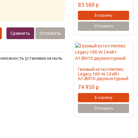
83 560
p
В корзину
Отложить
Сравнить
Отложить
озможность установки на ноль
Газовый котел Hermes
Legacy 100-W 24 кВт
A1JB010 двухконтурный
74 950
p
В корзину
Отложить