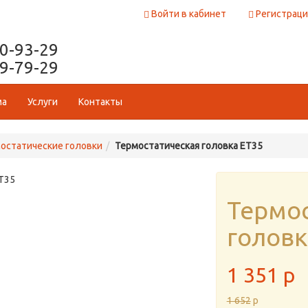
Войти в кабинет
Регистраци
50-93-29
29-79-29
ма
Услуги
Контакты
остатические головки
Термостатическая головка ET35
Термо
головк
1 351
p
1 652
p