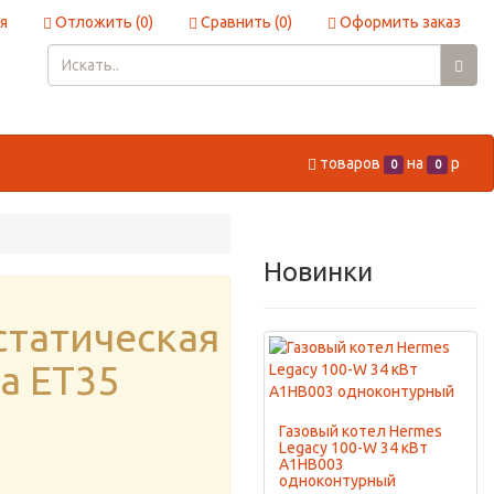
я
Отложить (
0
)
Сравнить (
0
)
Оформить заказ
товаров
на
p
0
0
Новинки
статическая
а ET35
Газовый котел Hermes
Legacy 100-W 34 кВт
A1HB003
одноконтурный