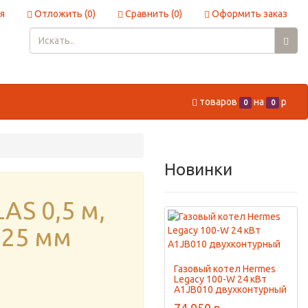
я
Отложить (
0
)
Сравнить (
0
)
Оформить заказ
товаров
на
p
0
0
Новинки
LAS 0,5 м,
125 мм
Газовый котел Hermes
Legacy 100-W 24 кВт
A1JB010 двухконтурный