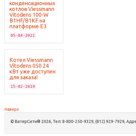
конденсационных
котлов Viessmann
Vitodens 100-W
B1HF/B1KF на
платформе Е3
05-04-2021
Котел Viessmann
Vitodens 050 24
кВт уже доступен
для заказа!
15-02-2019
Наверх
©
ВатерСити®
2026, Тел:
8-800-250-9329, (812) 929-7929
,
Адре