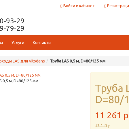
Войти в кабинет
Регистраци
50-93-29
29-79-29
ма
Услуги
Контакты
ходы LAS для Vitodens
Труба LAS 0,5 м, D=80/125 мм
S 0,5 м, D=80/125 мм
Труба 
D=80/
11 261
p
13 213
p