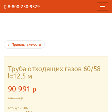
8-800-250-9329
{Нави
←
Принадлежности
Труба отходящих газов 60/58
l=12,5 м
90 991
p
107 057
p
Артикул
7248208