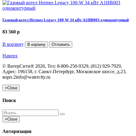
Газовый котел Hermes Legacy 100-W 34 кВт A1HB003 одноконтурный
83 560
p
В корзину
В корзину
Отложить
Наверх
©
ВатерСити®
2026, Тел:
8-800-250-9329, (812) 929-7929
,
Адрес:
196158, г. Санкт-Петербург, Московское шоссе, д.23,
корп.2
info@watercity.ru
×
Close
Поиск
×
Close
Авторизация