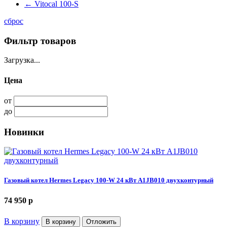
←
Vitocal 100-S
сброс
Фильтр товаров
Загрузка...
Цена
от
до
Новинки
Газовый котел Hermes Legacy 100-W 24 кВт A1JB010 двухконтурный
74 950
p
В корзину
В корзину
Отложить