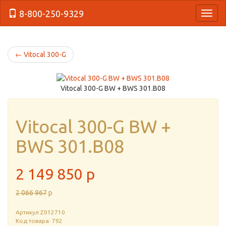
8-800-250-9329
{Нави
←
Vitocal 300-G
Vitocal 300-G BW + BWS 301.B08
Vitocal 300-G BW +
BWS 301.B08
2 149 850
p
2 066 967
p
Артикул
Z012710
Код товара: 792