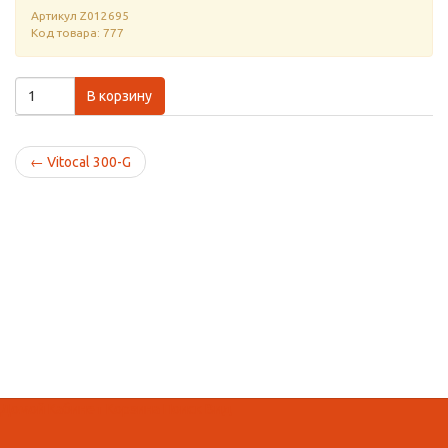
Артикул
Z012695
Код товара: 777
В корзину
←
Vitocal 300-G
Домой
Кабинет
Корзина
Поиск
Вид