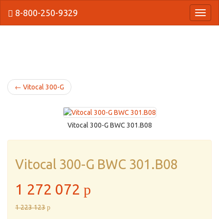
8-800-250-9329
{Нави
←
Vitocal 300-G
Vitocal 300-G BWC 301.B08
Vitocal 300-G BWC 301.B08
1 272 072
p
1 223 123
p