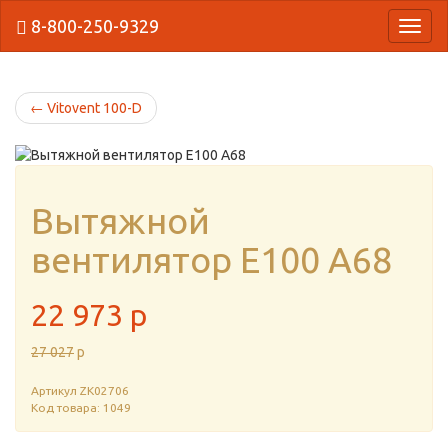
8-800-250-9329
{Нави
←
Vitovent 100-D
Вытяжной
вентилятор E100 A68
22 973
p
27 027
p
Артикул
ZK02706
Код товара: 1049