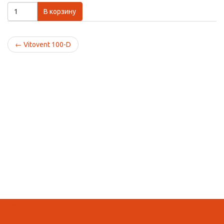
В корзину
←
Vitovent 100-D
Домой
Кабинет
Корзина
Поиск
Вид