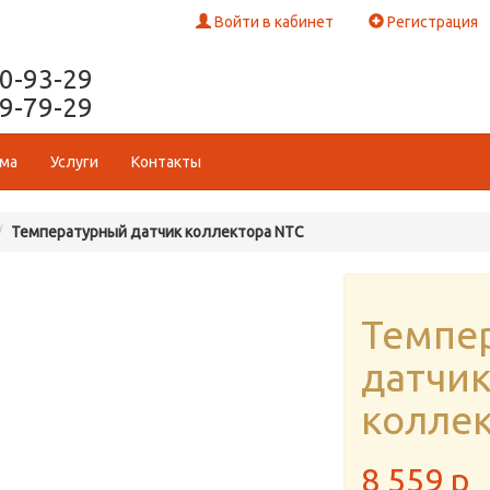
Войти в кабинет
Регистрация
50-93-29
29-79-29
ома
Услуги
Контакты
Температурный датчик коллектора NTC
Темпе
датчи
колле
8 559
p