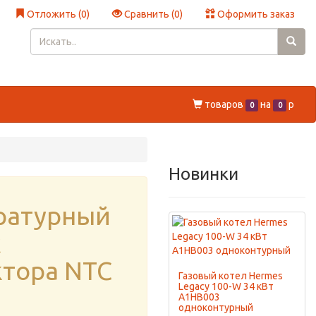
Отложить (
0
)
Сравнить (
0
)
Оформить заказ
товаров
на
p
0
0
Новинки
ратурный
к
ктора NTC
Газовый котел Hermes
Legacy 100-W 34 кВт
A1HB003
одноконтурный