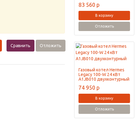
83 560
p
В корзину
Отложить
Сравнить
Отложить
Газовый котел Hermes
Legacy 100-W 24 кВт
A1JB010 двухконтурный
74 950
p
В корзину
Отложить