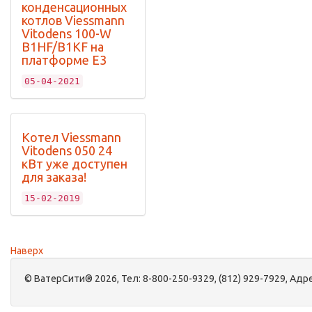
конденсационных
котлов Viessmann
Vitodens 100-W
B1HF/B1KF на
платформе Е3
05-04-2021
Котел Viessmann
Vitodens 050 24
кВт уже доступен
для заказа!
15-02-2019
Наверх
©
ВатерСити®
2026, Тел:
8-800-250-9329, (812) 929-7929
,
Адре